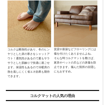
賃貸や新築などフローリングには
コルクは断熱性があり、冬のヒン
傷を付けたくありませんよね。
ヤリとした床の寒さをシャットア
そんな時コルクマットを敷けば、
ウト！通気性があるので夏もサラ
家具やペットの爪などの床傷を防
サラとした肌触りで快適に過ごせ
止できます。傷んだ箇所の目隠し
ます。保温性もあるので冷暖房の
にもおすすめ。
熱を逃しにくく省エネ効果も期待
できます。
コルクマットの人気の理由