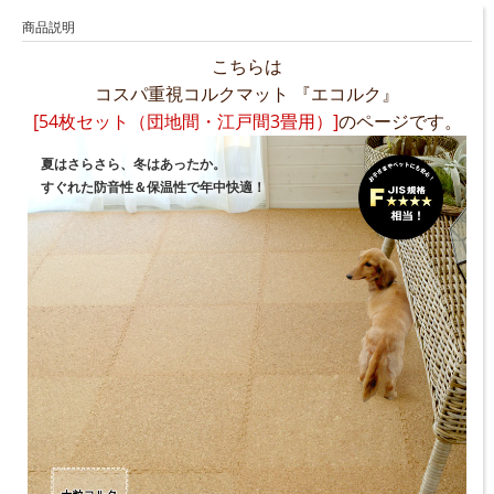
商品説明
こちらは
コスパ重視コルクマット 『エコルク』
[54枚セット（団地間・江戸間3畳用）]
のページです。
夏はさらさら、冬はあったか。
すぐれた防音性＆保温性で年中快適！