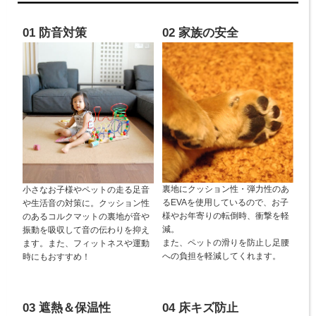
01 防音対策
02 家族の安全
裏地にクッション性・弾力性のあ
小さなお子様やペットの走る足音
るEVAを使用しているので、お子
や生活音の対策に。クッション性
様やお年寄りの転倒時、衝撃を軽
のあるコルクマットの裏地が音や
減。
振動を吸収して音の伝わりを抑え
また、ペットの滑りを防止し足腰
ます。また、フィットネスや運動
への負担を軽減してくれます。
時にもおすすめ！
03 遮熱＆保温性
04 床キズ防止