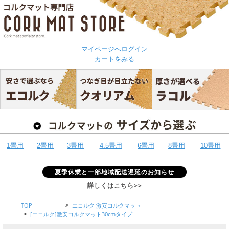
マイページへログイン
カートをみる
1畳用
2畳用
3畳用
4.5畳用
6畳用
8畳用
10畳用
夏季休業と一部地域配送遅延のお知らせ
詳しくはこちら>>
TOP
エコルク 激安コルクマット
>
[エコルク]激安コルクマット30cmタイプ
>