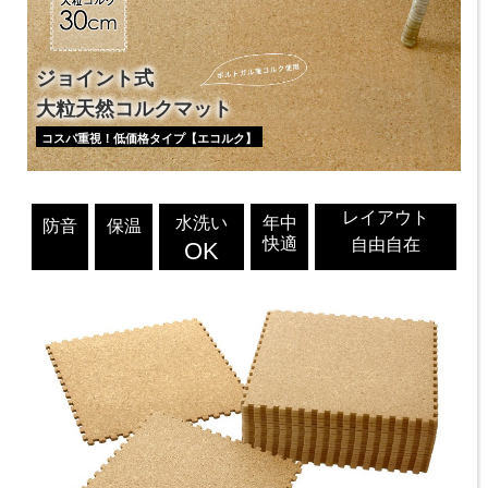
ジョイント式
大粒天然コルクマット
コスパ重視！低価格タイプ【エコルク】
レイアウト
水洗い
年中
防音
保温
快適
自由自在
OK