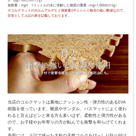
放散量：mg/l 1リットルの水に溶解した物質の重量（mg=1,000分の1g）
※コルクマットのホルムアルデヒド発散量がF☆☆☆☆相当の低い数値なので、
目安として上記の表を記載しております。
当店のコルクマットは裏地にクッション性・弾力性のあるEVA
樹脂を使っています。靴底やサンダル、バスマットによく使わ
れると言えばピンと来る方も多いはず。柔軟性と弾力性がある
ので、お子様やお年寄りの方が転んでも衝撃を和らげてくれま
す。
表面には、上記で述べた大粒の天然コルクをびっしり貼り付け