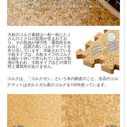
大粒のコルク素材は一粒一粒にたく
さんのミクロの気泡が含まれてお
り、その気泡が弾力性・通気性を生
み出し、品質の良いコルクマットを
作り出しています。市販されている
小粒タイプは、大粒タイプのコルク
を細かく砕いて作られているので気
泡が失われ、大粒タイプほどの弾力
性と通気性がありません。
コルクは、「コルクガシ」という木の樹皮のこと。当店のコル
クマットはポルトガル産のコルクを100%使っています。