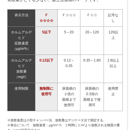
表示方法
Ｆ
Ｆ☆☆☆
Ｆ☆☆
記号な
☆☆☆☆
し
ホルムアルデ
5以下
5～20
20～120
120以
ヒド
上
拡散速度
（μg/m²h）
ホルムアルデ
0.12以下
0.12～
0.35～1.80
1.8以上
ヒド
0.35
以上
放散量
（mg/l）
使用制限
無制限に
床面積の
床面積の
使用禁
使用可
２倍の
0.3倍の
止
面積まで
面積まで使
使用可
用可
※放散速度は小型チャンバー法、放散量はデジケータ法で測定する。
※単位について 放散速度：μg/m²･h １時間に１m²より放散される物質の重
さ（μg=100万分の１g）