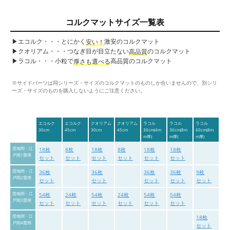
コルクマットサイズ一覧表
▶︎エコルク・・・とにかく
激安のコルクマット
安い！
▶︎クオリアム・・・つなぎ目が目立たない
のコルクマット
高品質
▶︎ラコル・・・小粒で
高品質のコルクマット
厚さも選べる
※サイドパーツは同シリーズ・サイズのコルクマットのものしか合いませんので、別シリ
ーズ・サイズのものを購入しないようにご注意ください。
エコルク
エコルク
クオリアム
クオリアム
ラコル
ラコル
ラコル
30cm
45cm
30cm
45cm
30cm(4m
30cm(8m
60cm(8m
m厚)
m厚)
m厚)
団地間・江
18枚
8枚
18枚
8枚
18枚
18枚
戸間1畳用
セット
セット
セット
セット
セット
セット
団地間・江
36枚
36枚
36枚
36枚
9枚
戸間2畳用
セット
セット
セット
セット
セット
団地間・江
54枚
24枚
54枚
24枚
54枚
54枚
戸間3畳用
セット
セット
セット
セット
セット
セット
団地間・江
18枚
戸間4畳用
セット