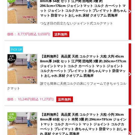
8mm厚 54枚 セット 江戸間 団地間 3畳 約
294.5cm×176cm ジョイントマット コルク カーペット マ
ット ジョイント コルクカーペット プレイマット 赤ちゃん
マット 防音マット おしゃれ 床材 クオリアム 西海岸
つなぎ目の目立たないジョイント式コルクマット
価格： 8,773円(税込 9,650円)
送料無料
PICK UP
【送料無料】 高品質 天然 コルクマット 大粒 大判 45cm
8mm厚 24枚 セット 江戸間 団地間 3畳 約 265cm×177cm
ジョイントマット コルク カーペット マット ジョイント
コルクカーペット プレイマット 赤ちゃんマット 防音マッ
ト おしゃれ 床材 クオリアム 西海岸
誰でも簡単に天然コルクの床にリフォームできちゃうコル
クマット
価格： 10,246円(税込 11,270円)
送料無料
【送料無料】 高品質 天然 コルクマット 大粒 小判 30cm
8mm厚 65枚 セット 本間 3畳 約 294cm×191cm ジョイン
トマット コルク カーペット マット ジョイント コルクカ
ーペット プレイマット 赤ちゃんマット 防音マット おしゃ
れ 床材 クオリアム 西海岸