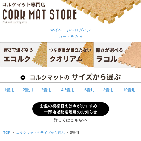
マイページへログイン
カートをみる
1畳用
2畳用
3畳用
4.5畳用
6畳用
8畳用
10畳用
お盆の模様替えは今がおすすめ！
一部地域配送遅延のお知らせ
詳しくはこちら>>
TOP
コルクマットをサイズから選ぶ
3畳用
>
>