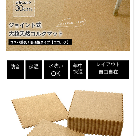
ジョイント式
大粒天然コルクマット
コスパ重視！低価格タイプ【エコルク】
レイアウト
水洗い
年中
防音
保温
快適
自由自在
OK