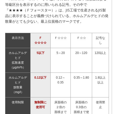
等級区分を表示するのに用いられる記号。その中で
『★★★★（Ｆフォースター）』は、JIS工場で生産されるJIS製
品に表示することが義務づけられている、ホルムアルデヒドの発
散量がとても少ない、最上位規格のマークです。
表示方法
Ｆ
Ｆ☆☆☆
Ｆ☆☆
記号な
☆☆☆☆
し
ホルムアルデ
5以下
5～20
20～120
120以上
ヒド
拡散速度
（μg/m²h）
ホルムアルデ
0.12以下
0.12～
0.35～1.80
1.8以上
ヒド
0.35
以上
放散量
（mg/l）
使用制限
無制限に
床面積の
床面積の
使用禁
使用可
２倍の
0.3倍の
止
面積まで
面積まで使