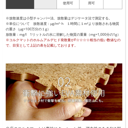
使用可
用可
※放散速度は小型チャンバー法、放散量はデジケータ法で測定する。
※単位について 放散速度：μg/m²･h １時間に１m²より放散される物質
の重さ（μg=100万分の１g）
放散量：mg/l 1リットルの水に溶解した物質の重量（mg=1,000分の1g）
※コルクマットのホルムアルデヒド発散量がF☆☆☆☆相当の低い数値なの
で、目安として上記の表を記載しております。