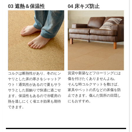
03 遮熱＆保温性
04 床キズ防止
賃貸や新築などフローリングには
コルクは断熱性があり、冬のヒン
傷を付けたくありませんよね。
ヤリとした床の寒さをシャットア
そんな時コルクマットを敷けば、
ウト！通気性があるので夏もサラ
家具やペットの爪などの床傷を防
サラとした肌触りで快適に過ごせ
止できます。傷んだ箇所の目隠し
ます。保温性もあるので冷暖房の
にもおすすめ。
熱を逃しにくく省エネ効果も期待
できます。