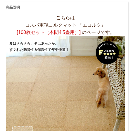
商品説明
こちらは
コスパ重視コルクマット 『エコルク』
[100枚セット（本間4.5畳用）]
のページです。
夏はさらさら、冬はあったか。
すぐれた防音性＆保温性で年中快適！