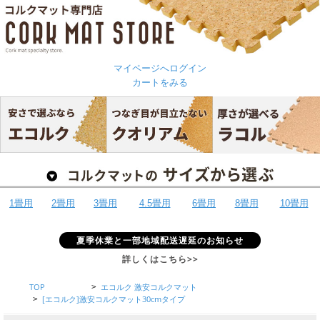
マイページへログイン
カートをみる
1畳用
2畳用
3畳用
4.5畳用
6畳用
8畳用
10畳用
夏季休業と一部地域配送遅延のお知らせ
詳しくはこちら>>
TOP
エコルク 激安コルクマット
>
[エコルク]激安コルクマット30cmタイプ
>