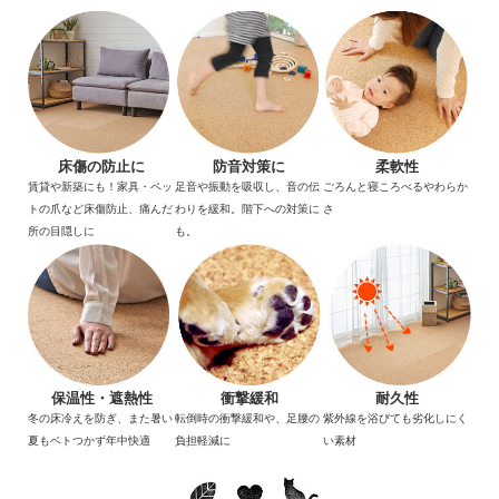
床傷の防止に
防音対策に
柔軟性
賃貸や新築にも！家具・ペッ
足音や振動を吸収し、音の伝
ごろんと寝ころべるやわらか
トの爪など床傷防止、痛んだ
わりを緩和。階下への対策に
さ
所の目隠しに
も。
保温性・遮熱性
衝撃緩和
耐久性
冬の床冷えを防ぎ、また暑い
転倒時の衝撃緩和や、足腰の
紫外線を浴びても劣化しにく
夏もベトつかず年中快適
負担軽減に
い素材