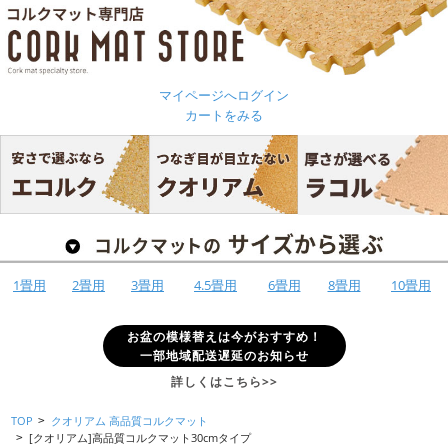
マイページへログイン
カートをみる
1畳用
2畳用
3畳用
4.5畳用
6畳用
8畳用
10畳用
お盆の模様替えは今がおすすめ！
一部地域配送遅延のお知らせ
詳しくはこちら>>
TOP
クオリアム 高品質コルクマット
>
[クオリアム]高品質コルクマット30cmタイプ
>