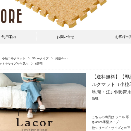
ご利用案内
お問い合せ
お客様の
』小粒コルクマット
30cmタイプ
薄型4mm
ットをサイズから選ぶ
6畳用
【送料無料】【即
ルクマット（小粒3
地間・江戸間6畳用
価格:
こちらの商品は ラコル 厚
さ4mm薄型タイプ:
他シリーズ・サイズとの互