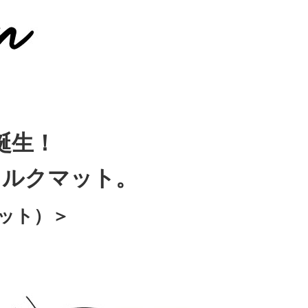
誕生！
コルクマット。
セット）＞