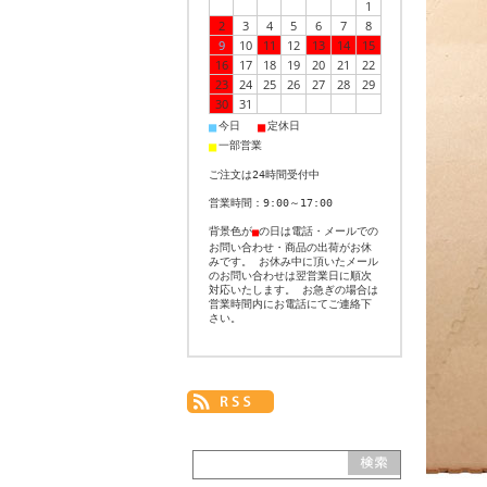
1
2
3
4
5
6
7
8
9
10
11
12
13
14
15
16
17
18
19
20
21
22
23
24
25
26
27
28
29
30
31
■
今日
■
定休日
■
一部営業
ご注文は24時間受付中
営業時間：9:00～17:00
背景色が
の日は電話・メールでの
■
お問い合わせ・商品の出荷がお休
みです。 お休み中に頂いたメール
のお問い合わせは翌営業日に順次
対応いたします。 お急ぎの場合は
営業時間内にお電話にてご連絡下
さい。