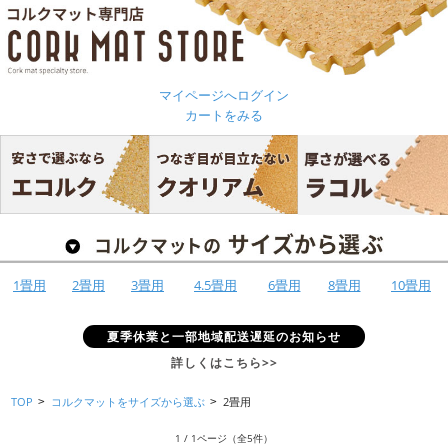
マイページへログイン
カートをみる
1畳用
2畳用
3畳用
4.5畳用
6畳用
8畳用
10畳用
夏季休業と一部地域配送遅延のお知らせ
詳しくはこちら>>
TOP
コルクマットをサイズから選ぶ
2畳用
>
>
1 / 1ページ
（全5件）