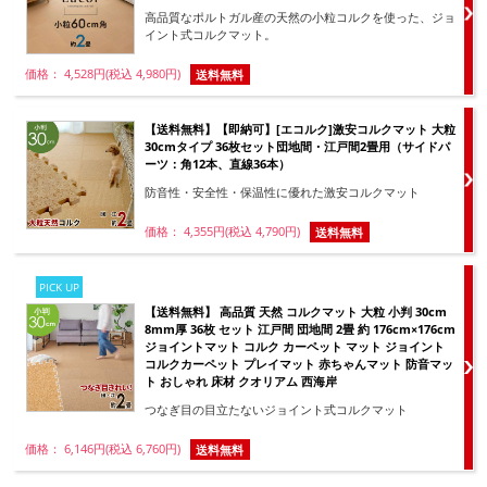
高品質なポルトガル産の天然の小粒コルクを使った、ジョ
イント式コルクマット。
価格： 4,528円(税込 4,980円)
送料無料
【送料無料】【即納可】[エコルク]激安コルクマット 大粒
30cmタイプ 36枚セット団地間・江戸間2畳用（サイドパ
ーツ：角12本、直線36本）
防音性・安全性・保温性に優れた激安コルクマット
価格： 4,355円(税込 4,790円)
送料無料
PICK UP
【送料無料】 高品質 天然 コルクマット 大粒 小判 30cm
8mm厚 36枚 セット 江戸間 団地間 2畳 約 176cm×176cm
ジョイントマット コルク カーペット マット ジョイント
コルクカーペット プレイマット 赤ちゃんマット 防音マッ
ト おしゃれ 床材 クオリアム 西海岸
つなぎ目の目立たないジョイント式コルクマット
価格： 6,146円(税込 6,760円)
送料無料