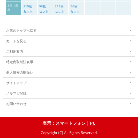
本間10畳
215枚
96枚
215枚
96枚
用
セット
セット
セット
セット
お店のトップへ戻る
カートを見る
ご利用案内
特定商取引法表示
個人情報の取扱い
サイトマップ
メルマガ登録
お問い合わせ
表示：スマートフォン｜
PC
Copyright (C) All Rights Reserved.