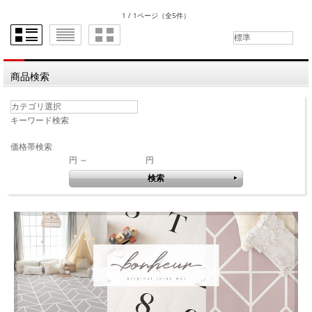
1 / 1ページ
（全5件）
商品検索
キーワード検索
価格帯検索
円 ～
円