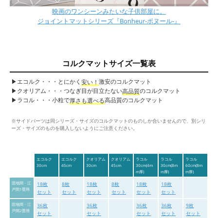
映画のワンシーンみたいな子供部屋に。
ジョイントマットシリーズ『Bonheur-ボヌール-』
コルクマットサイズ一覧表
▶︎エコルク・・・とにかく
激安のコルクマット
安い！
▶︎クオリアム・・・つなぎ目が目立たない
のコルクマット
高品質
▶︎ラコル・・・小粒で
高品質のコルクマット
厚さも選べる
※サイドパーツは同シリーズ・サイズのコルクマットのものしか合いませんので、別シリ
ーズ・サイズのものを購入しないようにご注意ください。
エコルク
エコルク
クオリアム
クオリアム
ラコル
ラコル
ラコル
30cm
45cm
30cm
45cm
30cm(4m
30cm(8m
60cm(8m
m厚)
m厚)
m厚)
団地間・江
18枚
8枚
18枚
8枚
18枚
18枚
戸間1畳用
セット
セット
セット
セット
セット
セット
団地間・江
36枚
36枚
36枚
36枚
9枚
戸間2畳用
セット
セット
セット
セット
セット