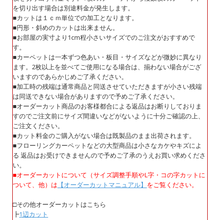
を切り出す場合は別途料金が発生します。
■カットは１ｃｍ単位での加工となります。
■円形・斜めのカットは出来ません。
■お部屋の実寸より1cm程小さいサイズでのご注文がおすすめで
す。
■カーペットは一本ずつ色あい・板目・サイズなどが微妙に異なり
ます。2枚以上を並べてご使用になる場合は、揃わない場合がござ
いますのであらかじめご了承ください。
■加工時の残端は通常商品と同送させていただきますが小さい残端
は同送できない場合がありますので予めご了承ください。
■オーダーカット商品のお客様都合による返品はお断りしておりま
すのでご注文前にサイズ間違いなどがないように十分ご確認の上、
ご注文ください。
■カット料金のご購入がない場合は既製品のまま出荷されます。
■フローリングカーペットなどの大型商品は小さなカケやキズによ
る 返品はお受けできませんので予めご了承のうえお買い求めくださ
い。
■オーダーカットについて（サイズ調整手順やL字・コの字カットに
ついて、他）は
【オーダーカットマニュアル】
をご覧ください。
□その他オーダーカットはこちら
┣
1辺カット