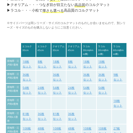
▶︎クオリアム・・・つなぎ目が目立たない
のコルクマット
高品質
▶︎ラコル・・・小粒で
高品質のコルクマット
厚さも選べる
※サイドパーツは同シリーズ・サイズのコルクマットのものしか合いませんので、別シリ
ーズ・サイズのものを購入しないようにご注意ください。
エコルク
エコルク
クオリアム
クオリアム
ラコル
ラコル
ラコル
30cm
45cm
30cm
45cm
30cm(4m
30cm(8m
60cm(8m
m厚)
m厚)
m厚)
団地間・江
18枚
8枚
18枚
8枚
18枚
18枚
戸間1畳用
セット
セット
セット
セット
セット
セット
団地間・江
36枚
36枚
36枚
36枚
9枚
戸間2畳用
セット
セット
セット
セット
セット
団地間・江
54枚
24枚
54枚
24枚
54枚
54枚
戸間3畳用
セット
セット
セット
セット
セット
セット
団地間・江
18枚
戸間4畳用
セット
団地間・江
81枚
36枚
81枚
36枚
戸間4.5畳
セット
セット
セット
セット
用
団地間・江
108枚
48枚
108枚
48枚
108枚
108枚
27枚
戸間6畳用