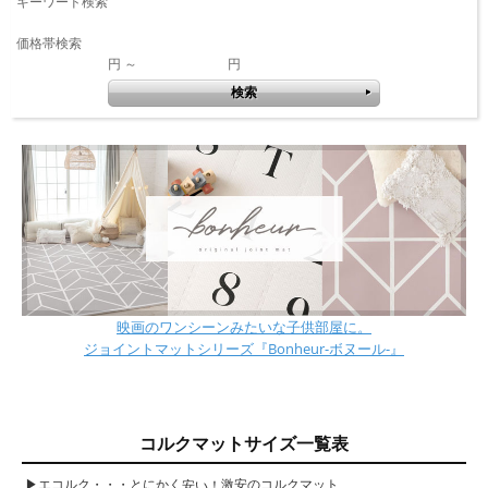
キーワード検索
価格帯検索
円 ～
円
映画のワンシーンみたいな子供部屋に。
ジョイントマットシリーズ『Bonheur-ボヌール-』
コルクマットサイズ一覧表
▶︎エコルク・・・とにかく
激安のコルクマット
安い！