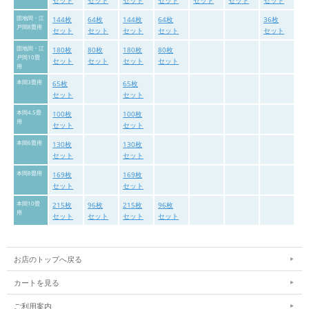
セット
セット
セット
セット
セット
セット
セット
団地間・江
144枚
64枚
144枚
64枚
36枚
戸間8畳用
セット
セット
セット
セット
セット
団地間・江
180枚
80枚
180枚
80枚
戸間10畳
セット
セット
セット
セット
用
本間3畳用
65枚
65枚
セット
セット
本間4.5畳
100枚
100枚
用
セット
セット
本間6畳用
130枚
130枚
セット
セット
本間8畳用
169枚
169枚
セット
セット
本間10畳
215枚
96枚
215枚
96枚
用
セット
セット
セット
セット
お店のトップへ戻る
カートを見る
ご利用案内