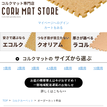
マイページへログイン
カートをみる
1畳用
2畳用
3畳用
4.5畳用
6畳用
8畳用
10畳用
お盆の模様替えは今がおすすめ！
一部地域配送遅延のお知らせ
詳しくはこちら>>
TOP
コルクカーペット
オーダーカット料金
>
>