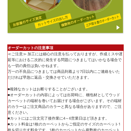
オーダーカットの注意事項
≪ご注意≫ 加工には細心の注意を払っておりますが、作成ミスや遅
延等における二次的に発生する問題につきましてはいかなる場合で
も一切の責任は負いかねます。
万一の不良品につきましては商品到着より7日以内にご連絡をいた
だければ早急に返品・交換させていただきます。
■複雑なカットはお断りすることがございます。
■オーダーカットの内容によっては出荷時に、梱包材としてウッド
カーペットの端材を巻いてお届けする場合がございます。その端材
のカラーはご注文商品のカラーと異なる場合がありますので、ご注
意ください。
■カットにはご注文完了後作業に4～6営業日ほど頂きます。
■カット料金は1枚のカーペットからご指定のサイズのカーペット1
枚を切り出す料金です。1枚のカーペットから複数枚のカーペット